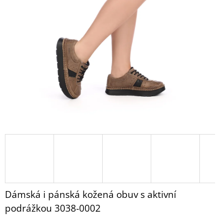
NAZOUVÁKY
z
BUXA
5
BZ120
hvězdiček.
BÍLÁ
1
520
Kč
Dámská i pánská kožená obuv s aktivní
podrážkou 3038-0002