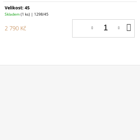
Velikost: 45
Skladem
(1 ks)
| 1298/45
D
2 790 Kč
K
Z
Á
P
A
T
Í