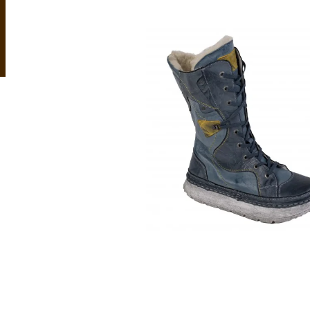
KOŽEŠINOVÉ PANTOFLE B1 RELUGAN
DĚTSKÝ KOBEREČ
PANDA - ZDRAV
999 Kč
1 850 Kč