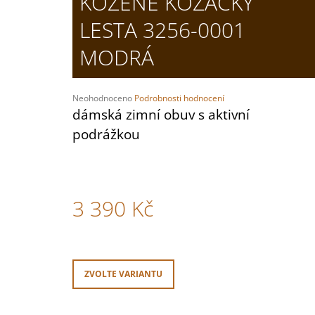
KOŽENÉ KOZAČKY
OVČÍ ZDRAVOTNÍ KOŽEŠINA RELUGAN
LESTA 3256-0001
1 120 Kč
MODRÁ
Průměrné
Neohodnoceno
Podrobnosti hodnocení
hodnocení
dámská zimní obuv s aktivní
produktu
podrážkou
je
0,0
z
5
hvězdiček.
3 390 Kč
Měrná
cena:
ZVOLTE VARIANTU