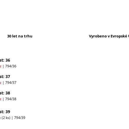
30 let na trhu
Vyrobeno v Evropské 
st: 36
az
| 794/36
st: 37
az
| 794/37
st: 38
az
| 794/38
st: 39
m
(2 ks)
| 794/39