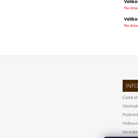
Veliko
Na dot
Veliko
Na dot
Z
Á
INF
P
A
Časté o
T
Obchod
Í
Podmínk
Poštovn
Kontakt