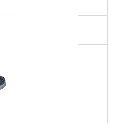
EK Z OVČÍ KOŽEŠINY
OTNÍ