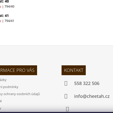
st: 40
az
| 794/40
st: 41
az
| 794/41
ORMACE PRO VÁS
KONTAKT
tázky
558 322 506
ní podmínky
y ochrany osobních údajů
info@cheetah.cz
é
y