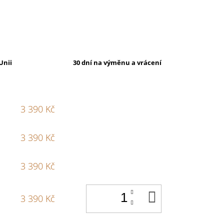
Unii
30 dní na výměnu a vrácení
3 390 Kč
3 390 Kč
3 390 Kč
DO
3 390 Kč
KOŠÍKU