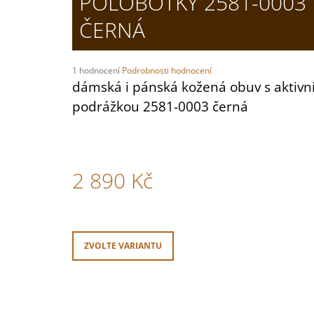
POLOBOTKY 2581-0003
DÁMSKÉ NAZOUVÁKY BUXA BZ120 BÍLÁ
ČERNÁ
1 520 Kč
Průměrné
1 hodnocení
Podrobnosti hodnocení
hodnocení
dámská i pánská kožená obuv s aktivn
produktu
podrážkou 2581-0003 černá
je
5,0
z
5
hvězdiček.
2 890 Kč
Měrná
cena:
ZVOLTE VARIANTU