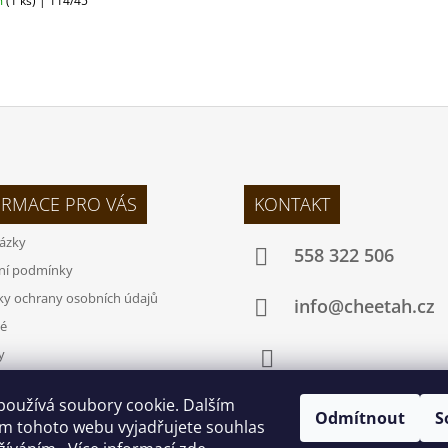
m
(1 ks)
| 114/45
ORMACE PRO VÁS
KONTAKT
tázky
558 322 506
ní podmínky
y ochrany osobních údajů
info@cheetah.cz
é
y
ísel velikostí
Facebook
používá soubory cookie. Dalším
ř pro odstoupení od smlouvy
Odmítnout
S
m tohoto webu vyjadřujete souhlas