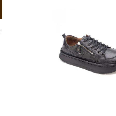
OVČÍ ZDRAVOTNÍ KOŽEŠINA RELUGAN
KOŽEŠINOVÉ PA
1 120 Kč
999 Kč
í