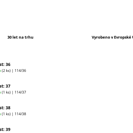
30 let na trhu
Vyrobeno v Evropské 
st: 36
m
(2 ks)
| 114/36
st: 37
m
(1 ks)
| 114/37
st: 38
m
(1 ks)
| 114/38
st: 39