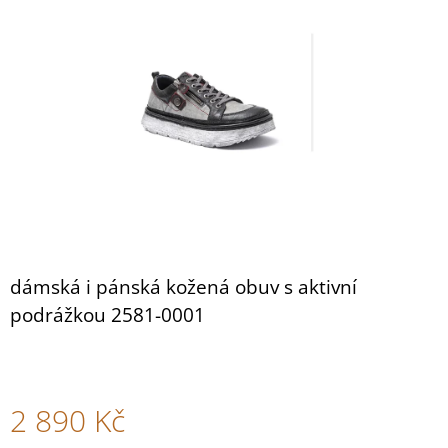
NAZOUVÁKY
z
BUXA
5
BZ120
hvězdiček.
BÍLÁ
1
520
Kč
dámská i pánská kožená obuv s aktivní
podrážkou 2581-0001
2 890 Kč