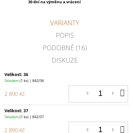
30 dní na výměnu a vrácení
VARIANTY
POPIS
PODOBNÉ (16)
DISKUZE
Velikost: 36
Skladem
(1 ks)
| 842/36
D
2 890 Kč
K
Velikost: 37
Skladem
(1 ks)
| 842/37
D
2 890 Kč
K