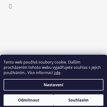
Facebook
Tento web používá soubory cookie. Dalším
procházením tohoto webu vyjadřujete souhlas s jejich
používáním.. Více informací
zde
.
Nastavení
Odmítnout
Souhlasím
© 2026 Egepard.cz. Všechna práva vyhrazena.
Vytvořil Shoptet
0 % SLEVA NA VŠECHNY SANDÁLY LESTA • Použijte slevový