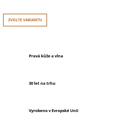
Měrná
cena:
ZVOLTE VARIANTU
Pravá kůže a vlna
30 let na trhu
Vyrobeno v Evropské Unii