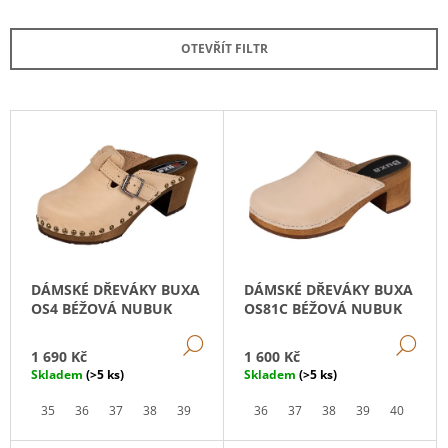
Z
E
OTEVŘÍT FILTR
N
Í
P
V
R
Ý
O
P
D
I
U
S
K
P
T
R
DÁMSKÉ DŘEVÁKY BUXA
DÁMSKÉ DŘEVÁKY BUXA
Ů
O
OS4 BÉŽOVÁ NUBUK
OS81C BÉŽOVÁ NUBUK
D
DETAIL
DE
U
1 690 Kč
1 600 Kč
K
Skladem
(>5 ks)
Skladem
(>5 ks)
T
35
36
37
38
39
40
41
36
42
37
38
39
40
41
Ů