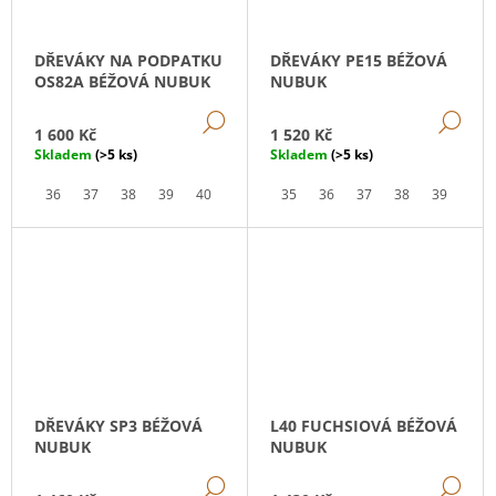
DŘEVÁKY NA PODPATKU
DŘEVÁKY PE15 BÉŽOVÁ
OS82A BÉŽOVÁ NUBUK
NUBUK
DETAIL
DE
1 600 Kč
1 520 Kč
Skladem
(>5 ks)
Skladem
(>5 ks)
36
37
38
39
40
41
35
36
37
38
39
40
DŘEVÁKY SP3 BÉŽOVÁ
L40 FUCHSIOVÁ BÉŽOVÁ
NUBUK
NUBUK
DETAIL
DE