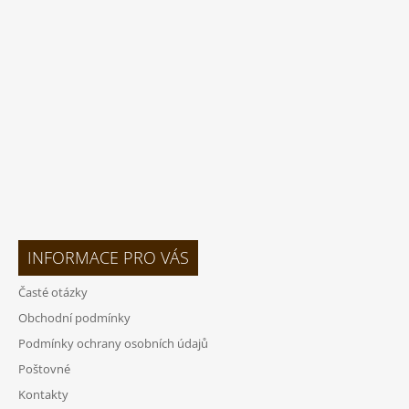
A
T
Í
INFORMACE PRO VÁS
Časté otázky
Obchodní podmínky
Podmínky ochrany osobních údajů
Poštovné
Kontakty