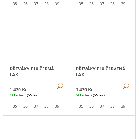
35
36
37
38
39
40
41
35
42
36
43
37
44
38
45
39
46
40
DŘEVÁKY F10 ČERNÁ
DŘEVÁKY F10 ČERVENÁ
LAK
LAK
DETAIL
DE
1 470 Kč
1 470 Kč
Skladem
(>5 ks)
Skladem
(>5 ks)
35
36
37
38
39
40
41
35
36
37
38
39
40