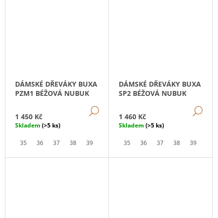
DÁMSKÉ DŘEVÁKY BUXA
DÁMSKÉ DŘEVÁKY BUXA
PZM1 BÉŽOVÁ NUBUK
SP2 BÉŽOVÁ NUBUK
DETAIL
DE
1 450 Kč
1 460 Kč
Skladem
(>5 ks)
Skladem
(>5 ks)
35
36
37
38
39
40
41
35
36
37
38
39
40