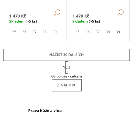
DETAIL
DE
1 470 Kč
1 470 Kč
Skladem
(>5 ks)
Skladem
(>5 ks)
35
36
37
38
39
40
41
35
42
36
43
37
44
38
45
39
46
40
NAČÍST 30 DALŠÍCH
S
1
T
3
O
R
68
položek celkem
Á
V
N
L
NAHORU
K
Á
O
D
V
Á
A
N
C
Í
Pravá kůže a vlna
Í
P
R
V