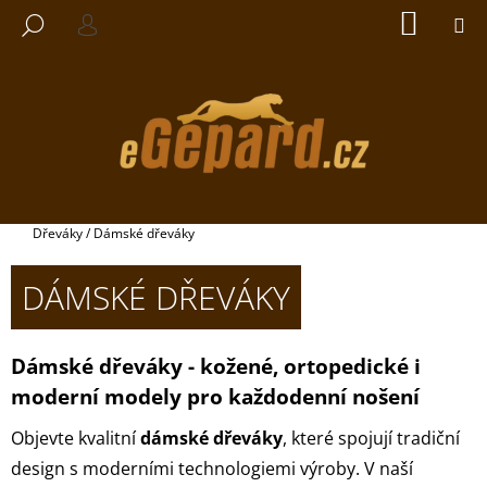
K
Přejít
NÁKUP
M
HLEDAT
na
KOŠÍK
O
PŘIHLÁŠENÍ
ZPĚT
ZPĚT
obsah
Š
Í
K
CO
POTŘEBUJETE
NAJÍT?
Domů
Dřeváky
/
Dámské dřeváky
DÁMSKÉ DŘEVÁKY
HLEDAT
Dámské dřeváky - kožené, ortopedické i
moderní modely pro každodenní nošení
DOPORUČUJEME
Objevte kvalitní
dámské dřeváky
, které spojují tradiční
ZDRAVOTNÍ
design s moderními technologiemi výroby. V naší