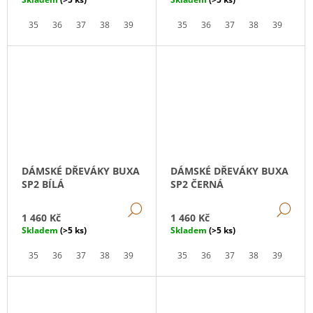
35
36
37
38
39
40
41
35
42
36
37
38
39
40
DÁMSKÉ DŘEVÁKY BUXA
DÁMSKÉ DŘEVÁKY BUXA
SP2 BÍLÁ
SP2 ČERNÁ
DETAIL
DE
1 460 Kč
1 460 Kč
Skladem
(>5 ks)
Skladem
(>5 ks)
35
36
37
38
39
40
41
35
42
36
37
38
39
40