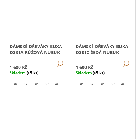
DÁMSKÉ DŘEVÁKY BUXA
DÁMSKÉ DŘEVÁKY BUXA
OS81A RŮŽOVÁ NUBUK
OS81C ŠEDÁ NUBUK
DETAIL
DE
1 600 Kč
1 600 Kč
Skladem
(>5 ks)
Skladem
(>5 ks)
36
37
38
39
40
41
36
37
38
39
40
41