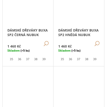
DÁMSKÉ DŘEVÁKY BUXA
DÁMSKÉ DŘEVÁKY BUXA
SP2 ČERNÁ NUBUK
SP2 HNĚDÁ NUBUK
DETAIL
DE
1 460 Kč
1 460 Kč
Skladem
(>5 ks)
Skladem
(>5 ks)
35
36
37
38
39
40
41
35
42
36
37
38
39
40