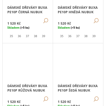
DÁMSKÉ DŘEVÁKY BUXA
DÁMSKÉ DŘEVÁKY BUXA
PE10P ČERNÁ NUBUK
PE10P HNĚDÁ NUBUK
DETAIL
DE
1 520 Kč
1 520 Kč
Skladem
(>5 ks)
Skladem
(>5 ks)
35
36
37
38
39
40
41
35
42
36
37
38
39
40
DÁMSKÉ DŘEVÁKY BUXA
DÁMSKÉ DŘEVÁKY BUXA
PE10P RŮŽOVÁ NUBUK
PE10P ŠEDÁ NUBUK
DETAIL
DE
1 520 Kč
1 520 Kč
Skladem
(>5 ks)
Skladem
(>5 ks)