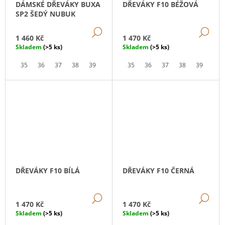
DÁMSKÉ DŘEVÁKY BUXA
DŘEVÁKY F10 BÉŽOVÁ
SP2 ŠEDÝ NUBUK
DETAIL
DE
1 460 Kč
1 470 Kč
Skladem
(>5 ks)
Skladem
(>5 ks)
35
36
37
38
39
40
41
35
42
36
37
38
39
40
DŘEVÁKY F10 BÍLÁ
DŘEVÁKY F10 ČERNÁ
DETAIL
DE
1 470 Kč
1 470 Kč
Skladem
(>5 ks)
Skladem
(>5 ks)