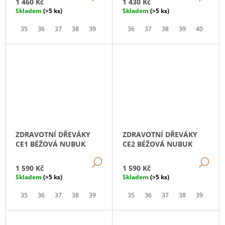
1 460 Kč
1 430 Kč
Skladem
(>5 ks)
Skladem
(>5 ks)
35
36
37
38
39
40
41
36
42
37
38
39
40
41
ZDRAVOTNÍ DŘEVÁKY
ZDRAVOTNÍ DŘEVÁKY
CE1 BÉŽOVÁ NUBUK
CE2 BÉŽOVÁ NUBUK
DETAIL
DE
1 590 Kč
1 590 Kč
Skladem
(>5 ks)
Skladem
(>5 ks)
35
36
37
38
39
40
41
35
36
37
38
39
40