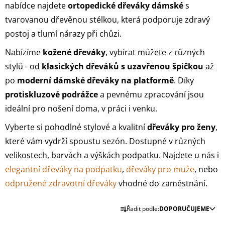
PANTOFLE
nabídce najdete
ortopedické dřeváky dámské
s
BZ115
HNĚDÁ
tvarovanou dřevěnou stélkou, která podporuje zdravý
NUBUK
postoj a tlumí nárazy při chůzi.
1
430
Nabízíme
kožené dřeváky
, vybírat můžete z různých
Kč
stylů - od
klasických dřeváků s uzavřenou špičkou
až
po
moderní dámské dřeváky na platformě
. Díky
protiskluzové podrážce
a pevnému zpracování jsou
ideální pro nošení doma, v práci i venku.
Vyberte si pohodlné stylové a kvalitní
dřeváky pro ženy
,
které vám vydrží spoustu sezón. Dostupné v různých
velikostech, barvách a výškách podpatku. Najdete u nás i
elegantní dřeváky na podpatku
,
dřeváky pro muže
, nebo
odpružené zdravotní dřeváky
vhodné do zaměstnání.
Ř
Řadit podle:
DOPORUČUJEME
A