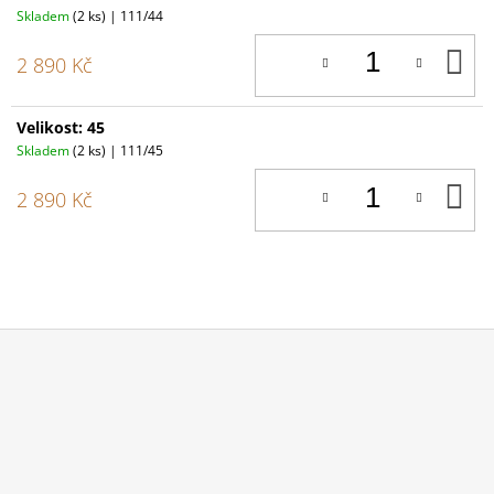
Skladem
(2 ks)
| 111/44
D
2 890 Kč
K
Velikost: 45
Skladem
(2 ks)
| 111/45
D
2 890 Kč
K
Z
Á
P
A