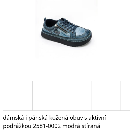
KOBEREČEK
z
Z
5
OVČÍ
hvězdiček.
KOŽEŠINY
PANDA
-
ZDRAVOTNÍ
1
850
Kč
dámská i pánská kožená obuv s aktivní
podrážkou 2581-0002 modrá stíraná