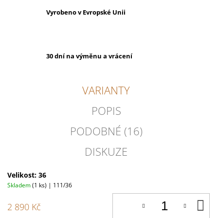
Vyrobeno v Evropské Unii
30 dní na výměnu a vrácení
VARIANTY
POPIS
PODOBNÉ (16)
DISKUZE
Velikost: 36
Skladem
(1 ks)
| 111/36
D
2 890 Kč
K