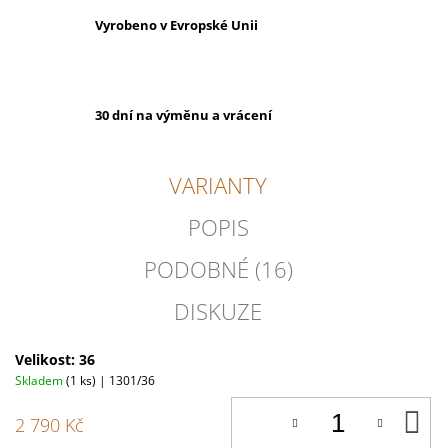
Vyrobeno v Evropské Unii
30 dní na výměnu a vrácení
VARIANTY
POPIS
PODOBNÉ (16)
DISKUZE
Velikost: 36
Skladem
(1 ks)
| 1301/36
D
2 790 Kč
K