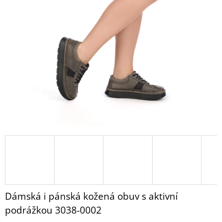
PANTOFLE
z
BZ117
5
HNĚDÁ
hvězdiček.
NUBUK
1
430
Kč
Dámská i pánská kožená obuv s aktivní
podrážkou 3038-0002