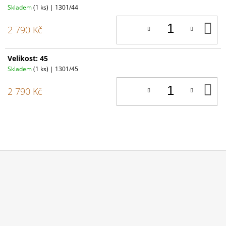
Skladem
(1 ks)
| 1301/44
D
2 790 Kč
K
Velikost: 45
Skladem
(1 ks)
| 1301/45
D
2 790 Kč
K
Z
Á
P
A