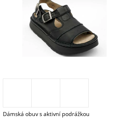
PANTOFLE
z
BZ110
5
HNĚDÁ
hvězdiček.
NUBUK
1
430
Kč
Dámská obuv s aktivní podrážkou