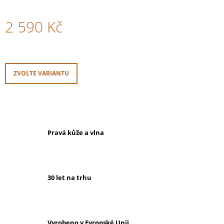
2 590 Kč
Měrná
cena:
ZVOLTE VARIANTU
Pravá kůže a vlna
30 let na trhu
Vyrobeno v Evropské Unii