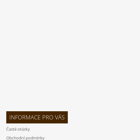
Z
Á
P
A
T
Í
INFORMACE PRO VÁS
Časté otázky
Obchodní podmínky