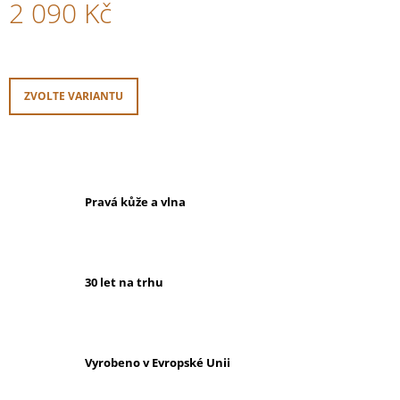
2 090 Kč
Měrná
cena:
ZVOLTE VARIANTU
Pravá kůže a vlna
30 let na trhu
Vyrobeno v Evropské Unii