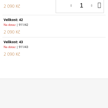
D
2 090 Kč
K
Velikost: 42
Na dotaz
| 911/42
2 090 Kč
Velikost: 43
Na dotaz
| 911/43
2 090 Kč
Z
Á
P