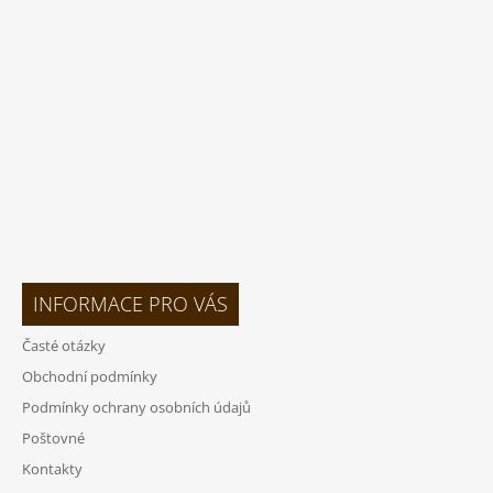
A
T
Í
INFORMACE PRO VÁS
Časté otázky
Obchodní podmínky
Podmínky ochrany osobních údajů
Poštovné
Kontakty