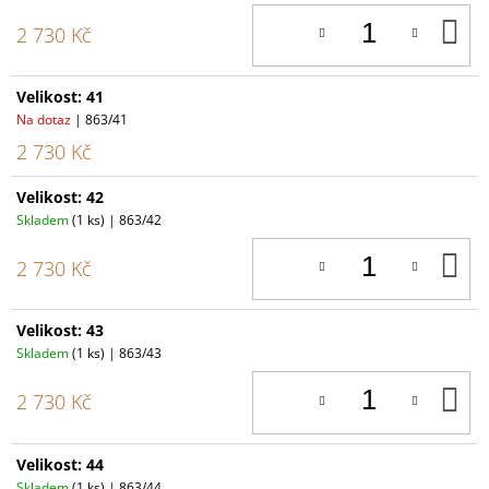
D
2 730 Kč
K
Velikost: 41
Na dotaz
| 863/41
2 730 Kč
Velikost: 42
Skladem
(1 ks)
| 863/42
D
2 730 Kč
K
Velikost: 43
Skladem
(1 ks)
| 863/43
D
2 730 Kč
K
Velikost: 44
Skladem
(1 ks)
| 863/44