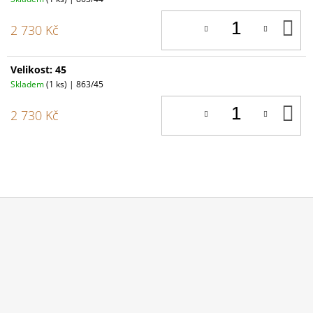
D
2 730 Kč
K
Velikost: 45
Skladem
(1 ks)
| 863/45
D
2 730 Kč
K
Z
Á
P
A
T