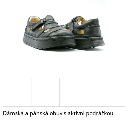
PANTOFLE
z
B1
5
RELUGAN
hvězdiček.
999
Kč
Dámská a pánská obuv s aktivní podrážkou