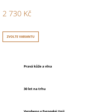
2 730 Kč
Měrná
cena:
ZVOLTE VARIANTU
Pravá kůže a vlna
30 let na trhu
Vyrobeno v Evropské Unii