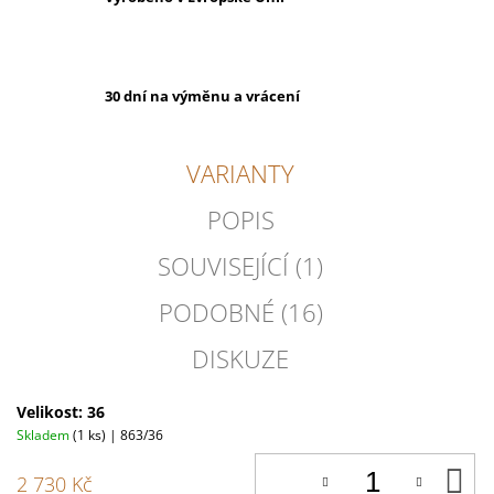
30 dní na výměnu a vrácení
VARIANTY
POPIS
SOUVISEJÍCÍ (1)
PODOBNÉ (16)
DISKUZE
Velikost: 36
Skladem
(1 ks)
| 863/36
D
2 730 Kč
K