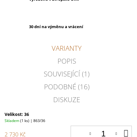
30 dní na výměnu a vrácení
VARIANTY
POPIS
SOUVISEJÍCÍ (1)
PODOBNÉ (16)
DISKUZE
Velikost: 36
Skladem
(1 ks)
| 863/36
D
2 730 Kč
K