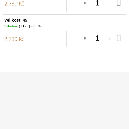
D
2 730 Kč
K
Velikost: 45
Skladem
(1 ks)
| 863/45
D
2 730 Kč
K
Z
Á
P
A
T
Í