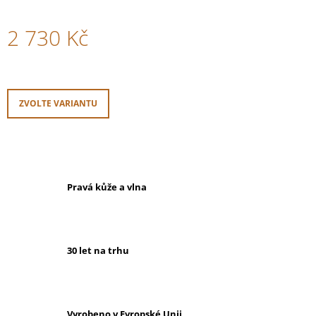
2 730 Kč
Měrná
cena:
ZVOLTE VARIANTU
Pravá kůže a vlna
30 let na trhu
Vyrobeno v Evropské Unii