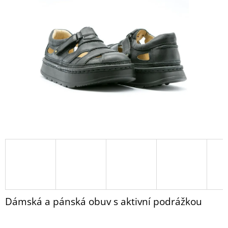
PANTOFLE
z
BZ110
5
HNĚDÁ
hvězdiček.
NUBUK
1
430
Kč
Dámská a pánská obuv s aktivní podrážkou