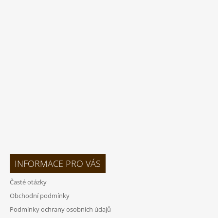
Á
P
A
T
Í
INFORMACE PRO VÁS
Časté otázky
Obchodní podmínky
Podmínky ochrany osobních údajů