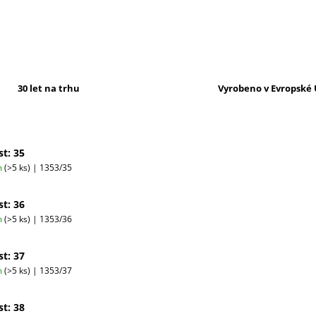
30 let na trhu
Vyrobeno v Evropské 
st: 35
m
(>5 ks)
| 1353/35
st: 36
m
(>5 ks)
| 1353/36
st: 37
m
(>5 ks)
| 1353/37
st: 38