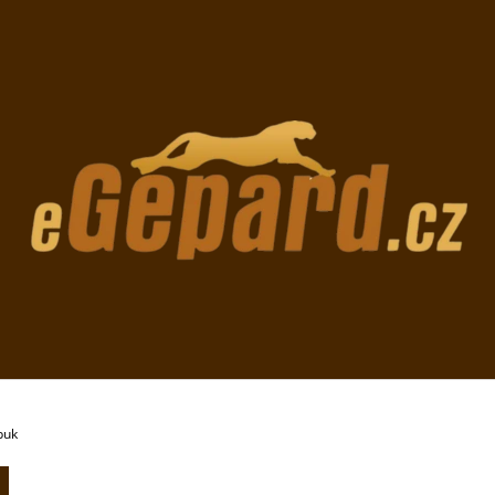
CO POTŘEBUJETE NAJÍT?
HLEDAT
DOPORUČUJEME
buk