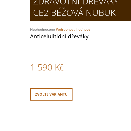
ZDRAVOTNÍ DŘEVÁKY
ZDRAVOTNÍ PANTOFLE 6266-21 BÍLÁ
CE2 BÉŽOVÁ NUBUK
1 730 Kč
Průměrné
Neohodnoceno
Podrobnosti hodnocení
hodnocení
Anticelulitidní dřeváky
produktu
je
0,0
z
5
1 590 Kč
hvězdiček.
Měrná
cena:
ZVOLTE VARIANTU