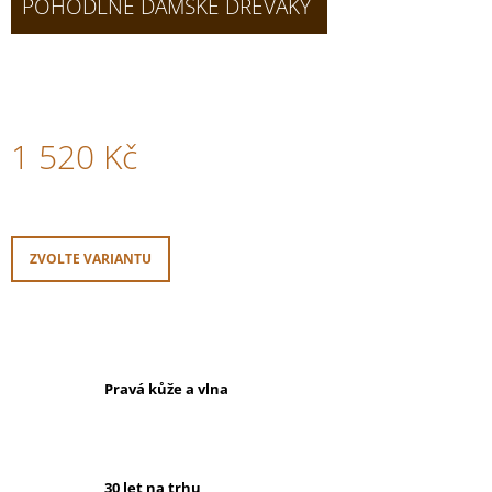
POHODLNÉ DÁMSKÉ DŘEVÁKY
1 520 Kč
Měrná
cena:
ZVOLTE VARIANTU
Pravá kůže a vlna
30 let na trhu