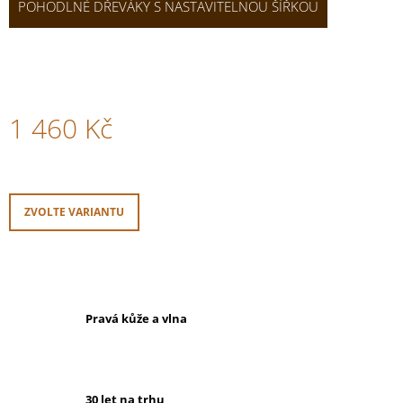
POHODLNÉ DŘEVÁKY S NASTAVITELNOU ŠÍŘKOU
1 460 Kč
Měrná
cena:
ZVOLTE VARIANTU
Pravá kůže a vlna
30 let na trhu