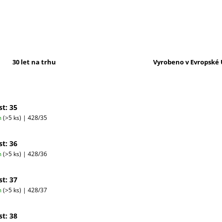
30 let na trhu
Vyrobeno v Evropské 
st: 35
m
(>5 ks)
| 428/35
st: 36
m
(>5 ks)
| 428/36
st: 37
m
(>5 ks)
| 428/37
st: 38