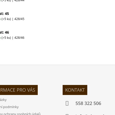
m
(>5 ks)
| 428/44
st: 45
m
(>5 ks)
| 428/45
st: 46
m
(>5 ks)
| 428/46
ORMACE PRO VÁS
KONTAKT
tázky
558 322 506
ní podmínky
y ochrany osobních údajů