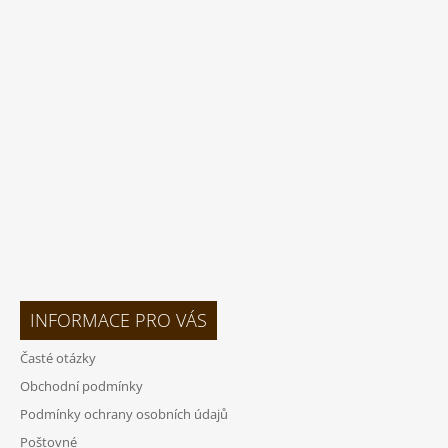
Á
P
A
T
Í
INFORMACE PRO VÁS
Časté otázky
Obchodní podmínky
Podmínky ochrany osobních údajů
Poštovné