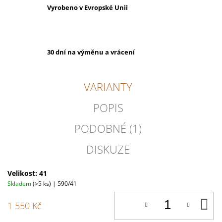
Vyrobeno v Evropské Unii
30 dní na výměnu a vrácení
VARIANTY
POPIS
PODOBNÉ (1)
DISKUZE
Velikost: 41
Skladem
(>5 ks)
| 590/41
D
1 550 Kč
K