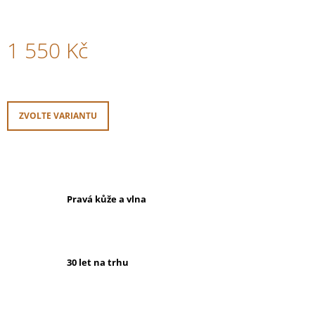
1 550 Kč
Měrná
cena:
ZVOLTE VARIANTU
Pravá kůže a vlna
30 let na trhu