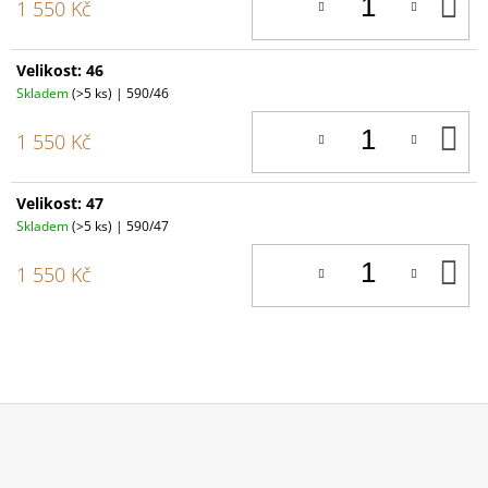
D
1 550 Kč
K
Velikost: 46
Skladem
(>5 ks)
| 590/46
D
1 550 Kč
K
Velikost: 47
Skladem
(>5 ks)
| 590/47
D
1 550 Kč
K
Z