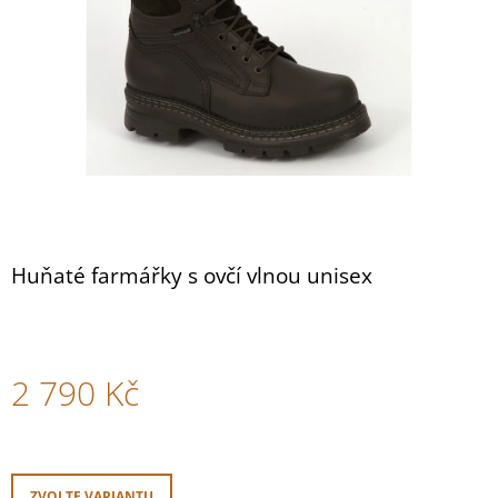
NAZOUVÁKY
hvězdiček.
M282
HNĚDÁ
799
Kč
Huňaté farmářky s ovčí vlnou unisex
2 790 Kč
Měrná
cena:
ZVOLTE VARIANTU