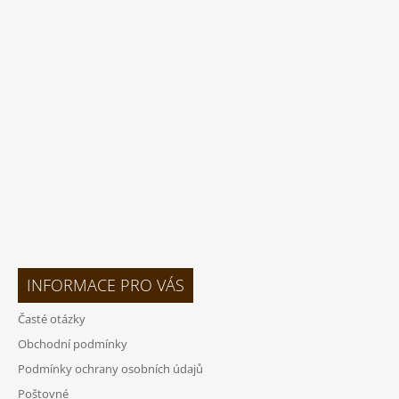
Á
P
A
T
Í
INFORMACE PRO VÁS
Časté otázky
Obchodní podmínky
Podmínky ochrany osobních údajů
Poštovné