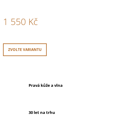
1 550 Kč
Měrná
cena:
ZVOLTE VARIANTU
Pravá kůže a vlna
30 let na trhu