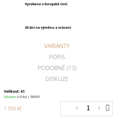
Vyrobeno v Evropské Unii
30 dní na výměnu a vrácení
VARIANTY
POPIS
PODOBNÉ (13)
DISKUZE
Velikost: 41
Skladem
(>5 ks)
| 560/41
D
1 550 Kč
K