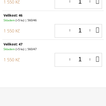
D
1 550 Kč
K
Velikost: 46
Skladem
(>5 ks)
| 560/46
D
1 550 Kč
K
Velikost: 47
Skladem
(>5 ks)
| 560/47
D
1 550 Kč
K
Z