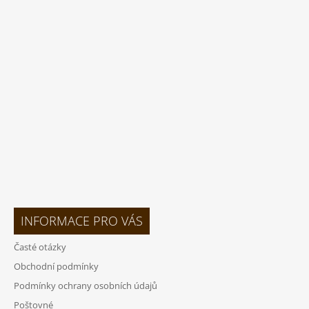
Á
P
A
T
Í
INFORMACE PRO VÁS
Časté otázky
Obchodní podmínky
Podmínky ochrany osobních údajů
Poštovné