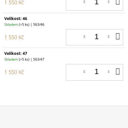
D
1 550 Kč
K
Velikost: 46
Skladem
(>5 ks)
| 563/46
D
1 550 Kč
K
Velikost: 47
Skladem
(>5 ks)
| 563/47
D
1 550 Kč
K
Z