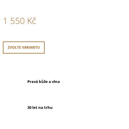
1 550 Kč
Měrná
cena:
ZVOLTE VARIANTU
Pravá kůže a vlna
30 let na trhu