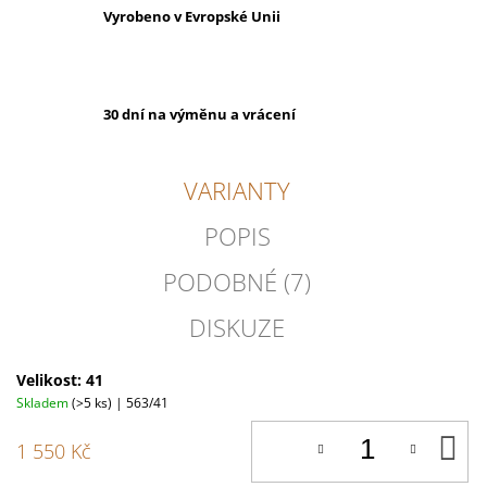
Vyrobeno v Evropské Unii
30 dní na výměnu a vrácení
VARIANTY
POPIS
PODOBNÉ (7)
DISKUZE
Velikost: 41
Skladem
(>5 ks)
| 563/41
D
1 550 Kč
K