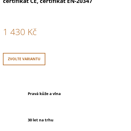
certifikát CE, certifikát EN-20347
1 430 Kč
Měrná
cena:
ZVOLTE VARIANTU
Pravá kůže a vlna
30 let na trhu