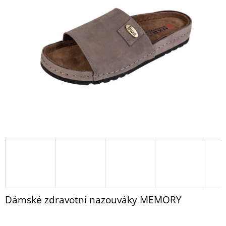
PANTOFLE
z
B1
5
RELUGAN
hvězdiček.
999
Kč
Dámské zdravotní nazouváky MEMORY