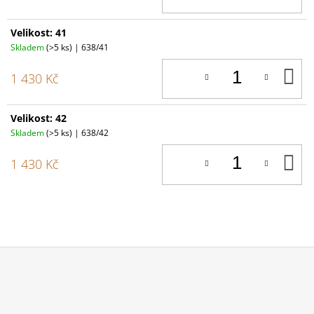
Velikost: 41
Skladem
(>5 ks)
| 638/41
D
1 430 Kč
K
Velikost: 42
Skladem
(>5 ks)
| 638/42
D
1 430 Kč
K
Z
Á