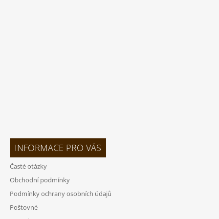
P
A
T
Í
INFORMACE PRO VÁS
Časté otázky
Obchodní podmínky
Podmínky ochrany osobních údajů
Poštovné