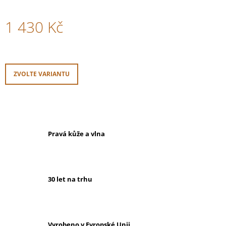
1 430 Kč
Měrná
cena:
ZVOLTE VARIANTU
Pravá kůže a vlna
30 let na trhu
Vyrobeno v Evropské Unii