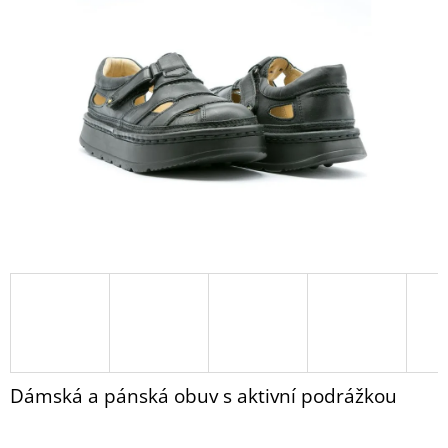
PANTOFLE
z
BZ115
5
HNĚDÁ
hvězdiček.
NUBUK
1
430
Kč
Dámská a pánská obuv s aktivní podrážkou