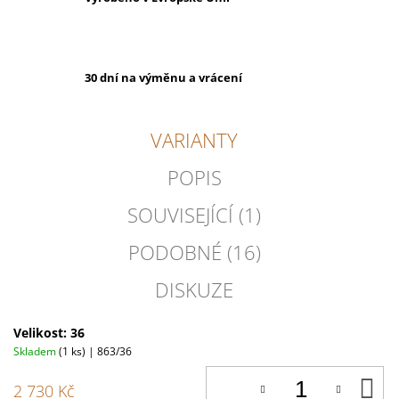
30 dní na výměnu a vrácení
VARIANTY
POPIS
SOUVISEJÍCÍ (1)
PODOBNÉ (16)
DISKUZE
Velikost: 36
Skladem
(1 ks)
| 863/36
D
2 730 Kč
K