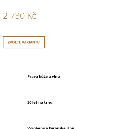
2 730 Kč
Měrná
cena:
ZVOLTE VARIANTU
Pravá kůže a vlna
30 let na trhu
Vyrobeno v Evropské Unii