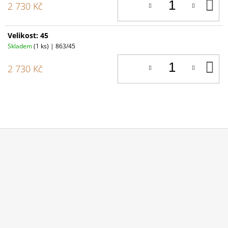
D
2 730 Kč
K
Velikost: 45
Skladem
(1 ks)
| 863/45
D
2 730 Kč
K
Z
Á
P
A
T
Í