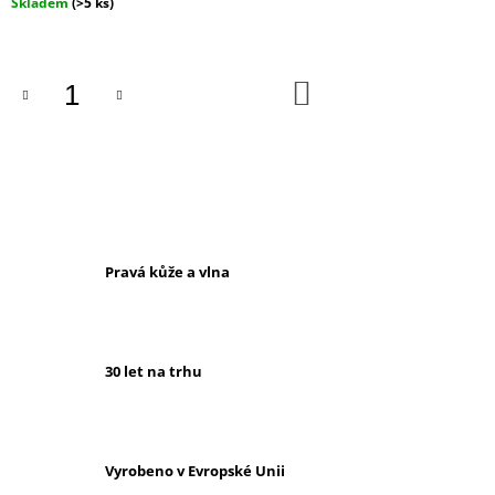
Měrná
Skladem
(>5 ks)
cena:
DO
KOŠÍKU
Pravá kůže a vlna
30 let na trhu
Vyrobeno v Evropské Unii