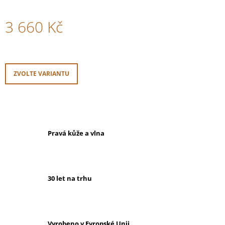
3 660 Kč
Měrná
cena:
ZVOLTE VARIANTU
Pravá kůže a vlna
30 let na trhu
Vyrobeno v Evropské Unii