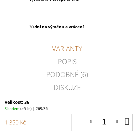
30 dní na výměnu a vrácení
VARIANTY
POPIS
PODOBNÉ (6)
DISKUZE
Velikost: 36
Skladem
(>5 ks)
| 269/36
D
1 350 Kč
K