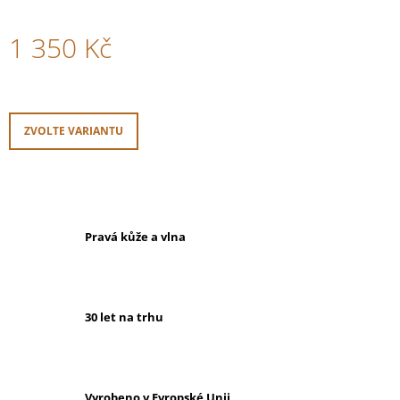
1 350 Kč
Měrná
cena:
ZVOLTE VARIANTU
Pravá kůže a vlna
30 let na trhu
Vyrobeno v Evropské Unii