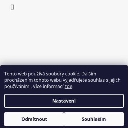
Facebook
Tento web používá soubory cookie. Dalším
procházením tohoto webu vyjadřujete souhlas s jejich
používáním.. Více informací
zde
.
Nastavení
Odmítnout
Souhlasím
© 2026 Egepard.cz. Všechna práva vyhrazena.
Vytvořil Shoptet
 VŠECHNY SANDÁLY LESTA • Použijte slevový kód:
LESTA
• 