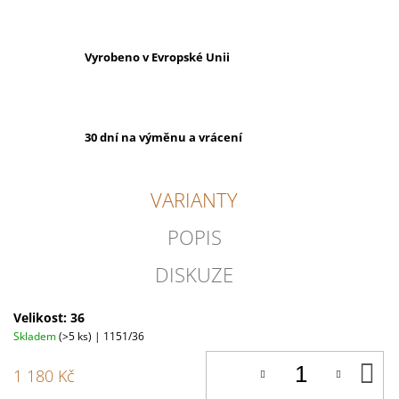
Vyrobeno v Evropské Unii
30 dní na výměnu a vrácení
VARIANTY
POPIS
DISKUZE
Velikost: 36
Skladem
(>5 ks)
| 1151/36
D
1 180 Kč
K