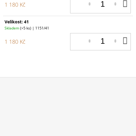
D
1 180 Kč
K
Velikost: 41
Skladem
(>5 ks)
| 1151/41
D
1 180 Kč
K
Z
Á
P
A
T
Í