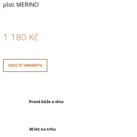
plsti MERINO
1 180 Kč
Měrná
cena:
ZVOLTE VARIANTU
Pravá kůže a vlna
30 let na trhu