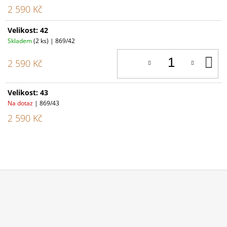
2 590 Kč
Velikost: 42
Skladem
(2 ks)
| 869/42
D
2 590 Kč
K
Velikost: 43
Na dotaz
| 869/43
2 590 Kč
Z
Á
P