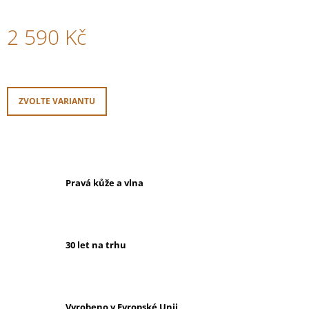
2 590 Kč
Měrná
cena:
ZVOLTE VARIANTU
Pravá kůže a vlna
30 let na trhu
Vyrobeno v Evropské Unii