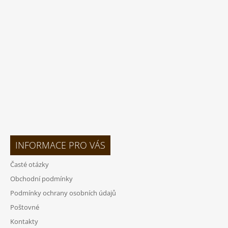
A
T
Í
INFORMACE PRO VÁS
Časté otázky
Obchodní podmínky
Podmínky ochrany osobních údajů
Poštovné
Kontakty