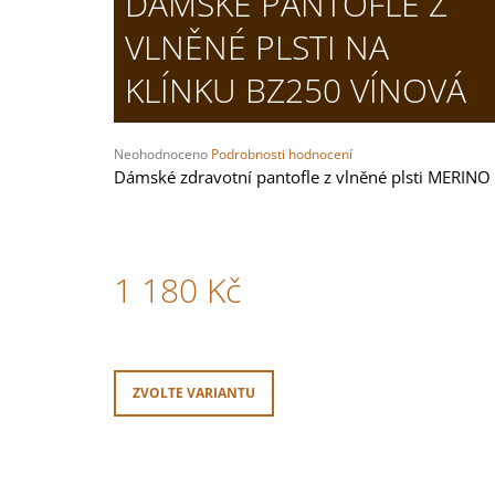
DÁMSKÉ PANTOFLE Z
PÁNSKÉ NAZOUVÁKY M282 HNĚDÁ
VLNĚNÉ PLSTI NA
799 Kč
KLÍNKU BZ250 VÍNOVÁ
Průměrné
Neohodnoceno
Podrobnosti hodnocení
hodnocení
Dámské zdravotní pantofle z vlněné plsti MERINO
produktu
je
0,0
z
5
1 180 Kč
hvězdiček.
Měrná
cena:
ZVOLTE VARIANTU