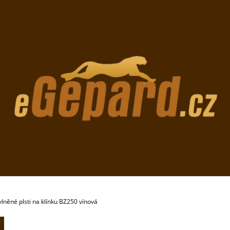
CO POTŘEBUJETE NAJÍT?
HLEDAT
DOPORUČUJEME
lněné plsti na klínku BZ250 vínová