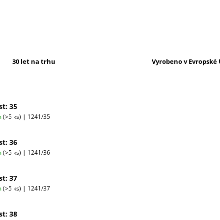
30 let na trhu
Vyrobeno v Evropské 
st: 35
m
(>5 ks)
| 1241/35
st: 36
m
(>5 ks)
| 1241/36
st: 37
m
(>5 ks)
| 1241/37
st: 38