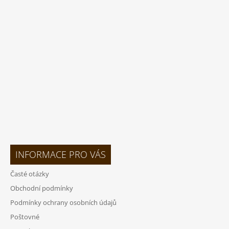
P
A
T
Í
INFORMACE PRO VÁS
Časté otázky
Obchodní podmínky
Podmínky ochrany osobních údajů
Poštovné