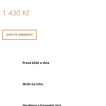
1 430 Kč
Měrná
cena:
ZVOLTE VARIANTU
Pravá kůže a vlna
30 let na trhu
Vyrobeno v Evropské Unii