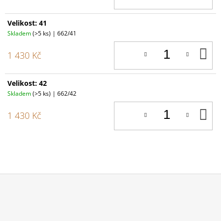
Velikost: 41
Skladem
(>5 ks)
| 662/41
D
1 430 Kč
K
Velikost: 42
Skladem
(>5 ks)
| 662/42
D
1 430 Kč
K
Z
Á