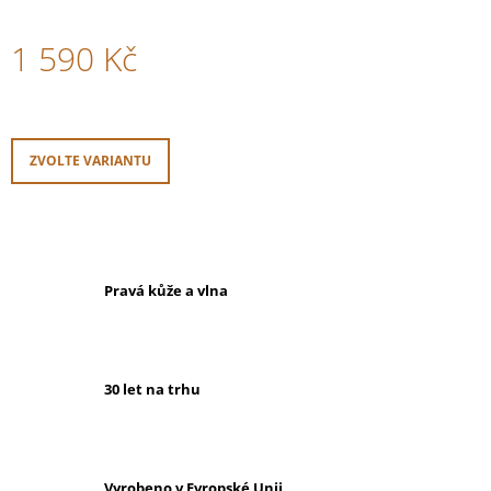
1 590 Kč
Měrná
cena:
ZVOLTE VARIANTU
Pravá kůže a vlna
30 let na trhu
Vyrobeno v Evropské Unii