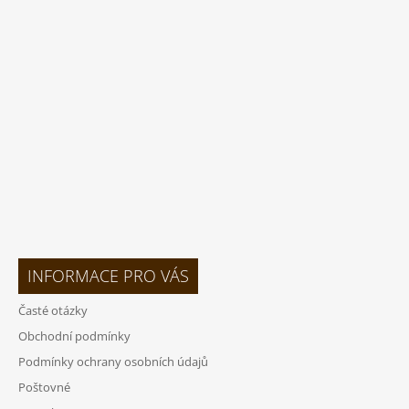
P
A
T
Í
INFORMACE PRO VÁS
Časté otázky
Obchodní podmínky
Podmínky ochrany osobních údajů
Poštovné