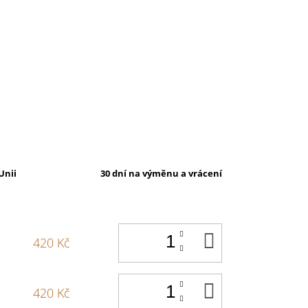
Unii
30 dní na výměnu a vrácení
DO
420 Kč
KOŠÍKU
DO
420 Kč
KOŠÍKU