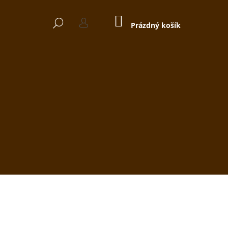
NÁKUPNÍ
HLEDAT
KOŠÍK
Prázdný košík
PŘIHLÁŠENÍ
Následující