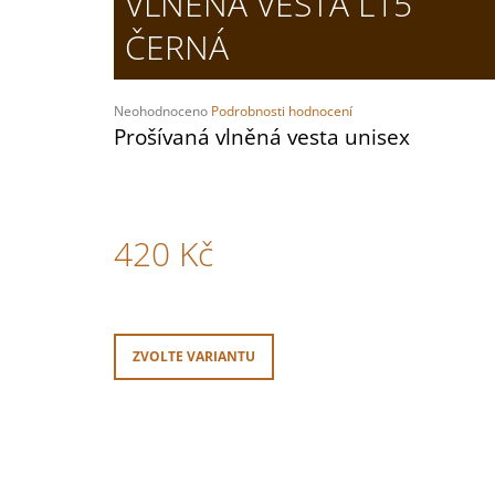
VLNĚNÁ VESTA L15
PÁNSKÉ NAZOUVÁKY M282 HNĚDÁ
ČERNÁ
799 Kč
Průměrné
Neohodnoceno
Podrobnosti hodnocení
hodnocení
Prošívaná vlněná vesta unisex
produktu
je
0,0
z
5
420 Kč
hvězdiček.
Měrná
cena:
ZVOLTE VARIANTU