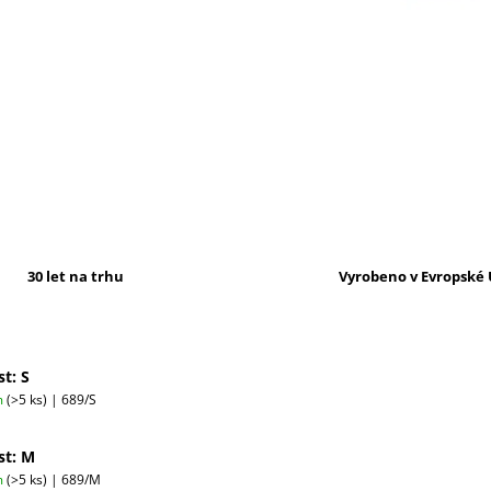
30 let na trhu
Vyrobeno v Evropské 
st: S
m
(>5 ks)
| 689/S
st: M
m
(>5 ks)
| 689/M