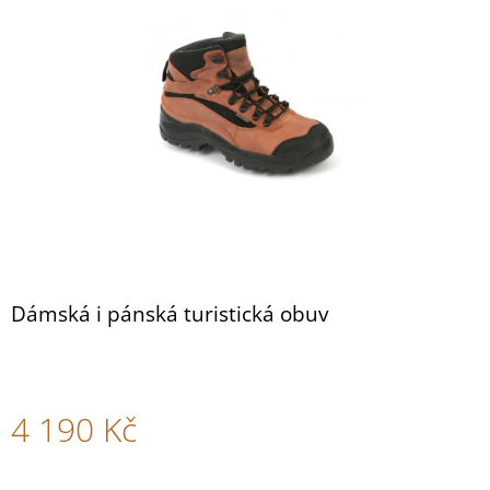
NAZOUVÁKY
z
M282
5
HNĚDÁ
hvězdiček.
799
Kč
Dámská i pánská turistická obuv
4 190 Kč
Měrná
cena: