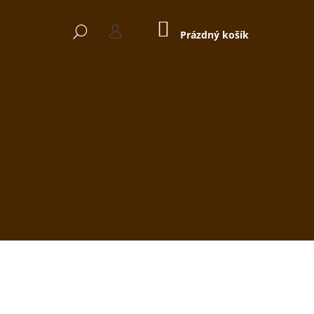
NÁKUPNÍ
HLEDAT
KOŠÍK
Prázdný košík
PŘIHLÁŠENÍ
Následující