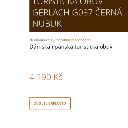
TURISTICKÁ OBUV
DÁMSKÉ NAZOUVÁKY BUXA BZ120 BÍLÁ
GERLACH G037 ČERNÁ
1 520 Kč
NUBUK
Průměrné
Neohodnoceno
Podrobnosti hodnocení
hodnocení
Dámská i pánská turistická obuv
produktu
je
0,0
z
5
4 190 Kč
hvězdiček.
Měrná
cena:
ZVOLTE VARIANTU