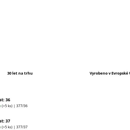
30 let na trhu
Vyrobeno v Evropské 
st: 36
m
(>5 ks)
| 377/36
st: 37
m
(>5 ks)
| 377/37