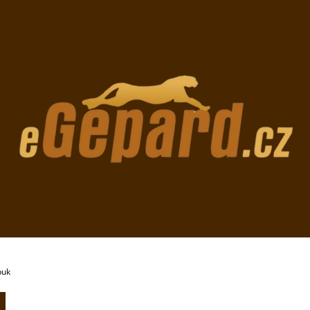
CO POTŘEBUJETE NAJÍT?
HLEDAT
DOPORUČUJEME
buk