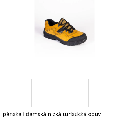
OVČÍ
z
KOŽEŠINA
5
RELUGAN
hvězdiček.
70
X
140
CM
2
400
Kč
pánská i dámská nízká turistická obuv