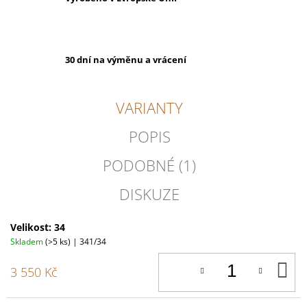
30 dní na výměnu a vrácení
VARIANTY
POPIS
PODOBNÉ (1)
DISKUZE
Velikost: 34
Skladem
(>5 ks)
| 341/34
D
3 550 Kč
K