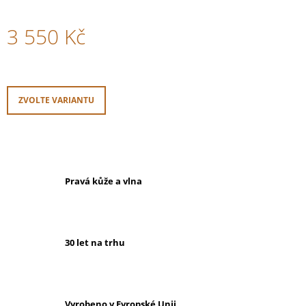
3 550 Kč
Měrná
cena:
ZVOLTE VARIANTU
Pravá kůže a vlna
30 let na trhu
Vyrobeno v Evropské Unii