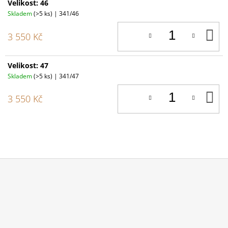
Velikost: 46
Skladem
(>5 ks)
| 341/46
D
3 550 Kč
K
Velikost: 47
Skladem
(>5 ks)
| 341/47
D
3 550 Kč
K
Z
Á
P
A