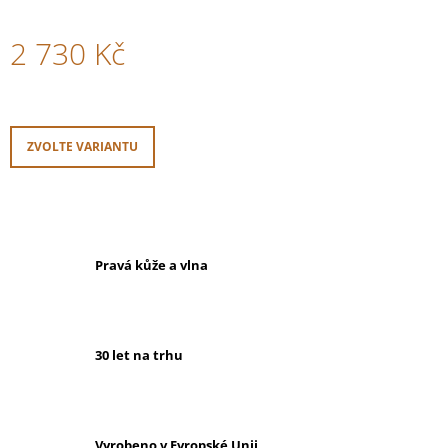
2 730 Kč
Měrná
cena:
ZVOLTE VARIANTU
Pravá kůže a vlna
30 let na trhu
Vyrobeno v Evropské Unii