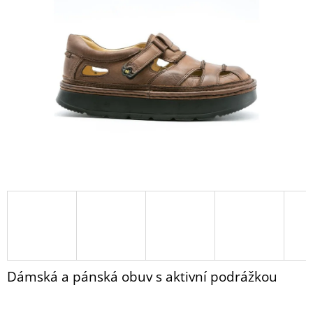
PANTOFLE
z
B1
5
RELUGAN
hvězdiček.
999
Kč
Dámská a pánská obuv s aktivní podrážkou