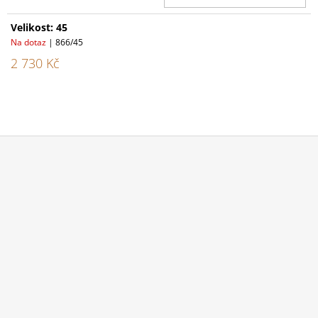
Velikost: 45
Na dotaz
| 866/45
2 730 Kč
Z
Á
P
A
T
Í