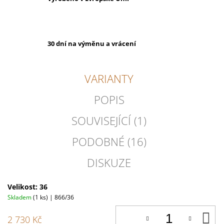
30 dní na výměnu a vrácení
VARIANTY
POPIS
SOUVISEJÍCÍ (1)
PODOBNÉ (16)
DISKUZE
Velikost: 36
Skladem
(1 ks)
| 866/36
D
2 730 Kč
K