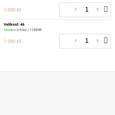
D
1 090 Kč
K
Velikost: 46
Skladem
(>5 ks)
| 1130/46
D
1 090 Kč
K
Z
Á
P
A
T