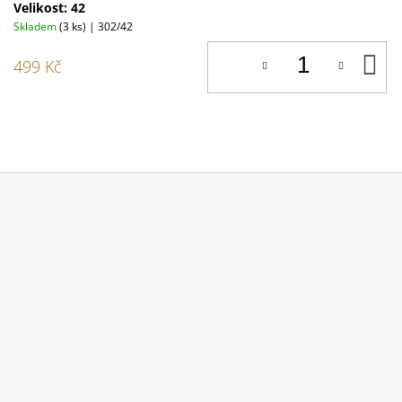
Velikost: 42
Skladem
(3 ks)
| 302/42
D
499 Kč
K
Z
Á
P
A
T
Í