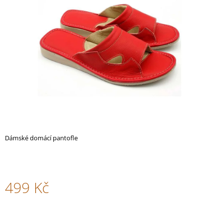
NAZOUVÁKY
z
M282
5
HNĚDÁ
hvězdiček.
799
Kč
Dámské domácí pantofle
499 Kč
Měrná
cena: