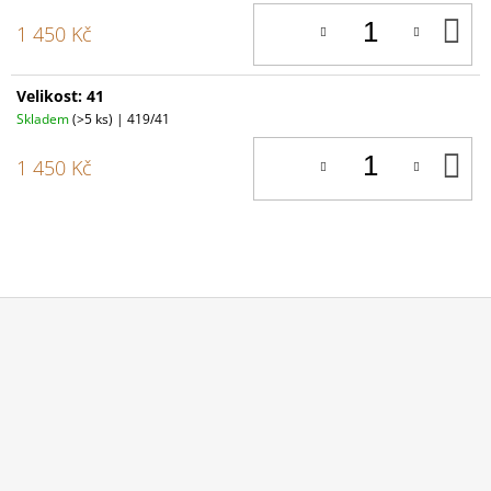
D
1 450 Kč
K
Velikost: 41
Skladem
(>5 ks)
| 419/41
D
1 450 Kč
K
Z
Á
P
A
T