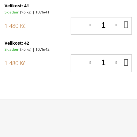
Velikost: 41
Skladem
(>5 ks)
| 1076/41
D
1 480 Kč
K
Velikost: 42
Skladem
(>5 ks)
| 1076/42
D
1 480 Kč
K
Z
Á
P