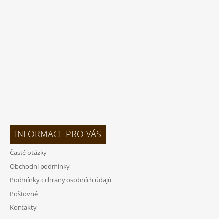
A
T
Í
INFORMACE PRO VÁS
Časté otázky
Obchodní podmínky
Podmínky ochrany osobních údajů
Poštovné
Kontakty