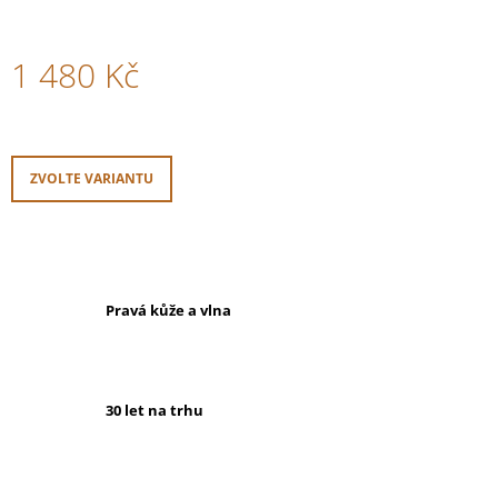
1 480 Kč
Měrná
cena:
ZVOLTE VARIANTU
Pravá kůže a vlna
30 let na trhu