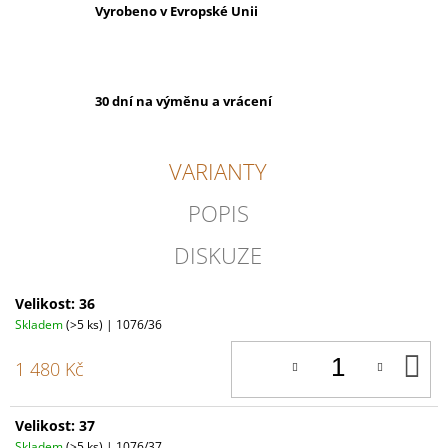
Vyrobeno v Evropské Unii
30 dní na výměnu a vrácení
VARIANTY
POPIS
DISKUZE
Velikost: 36
Skladem
(>5 ks)
| 1076/36
D
1 480 Kč
K
Velikost: 37
Skladem
(>5 ks)
| 1076/37