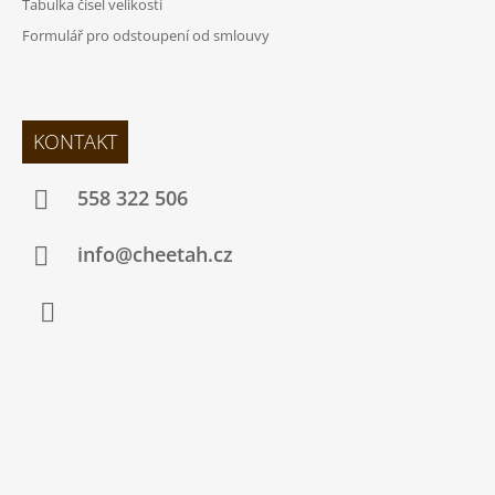
Tabulka čísel velikostí
Formulář pro odstoupení od smlouvy
KONTAKT
558 322 506
info@cheetah.cz
Facebook