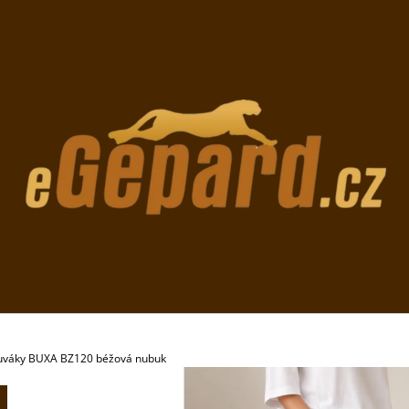
CO POTŘEBUJETE NAJÍT?
HLEDAT
DOPORUČUJEME
váky BUXA BZ120 béžová nubuk