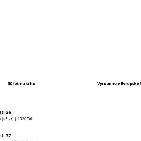
30 let na trhu
Vyrobeno v Evropské 
st: 36
m
(>5 ks)
| 1320/36
st: 37