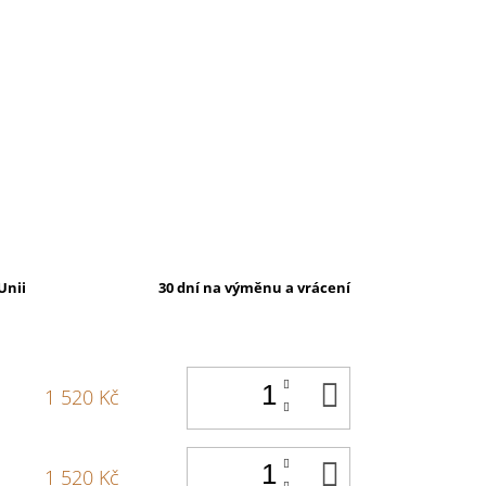
Unii
30 dní na výměnu a vrácení
DO
1 520 Kč
KOŠÍKU
DO
1 520 Kč
KOŠÍKU