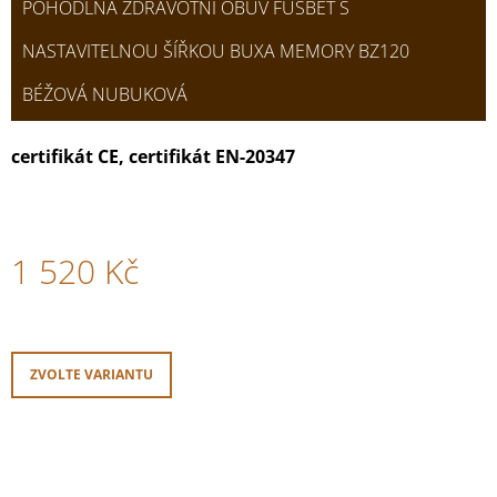
POHODLNÁ ZDRAVOTNÍ OBUV FUSBET S
NASTAVITELNOU ŠÍŘKOU BUXA MEMORY BZ120
BÉŽOVÁ NUBUKOVÁ
certifikát CE, certifikát EN-20347
1 520 Kč
Měrná
cena:
ZVOLTE VARIANTU