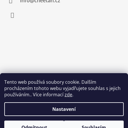
info@cheetah.cz
Facebook
Tento web používá soubory cookie. Dalším
procházením tohoto webu vyjadřujete souhlas s jejich
používáním.. Více informací
zde
.
Nastavení
Odmítnout
Souhlasím
© 2026 Egepard.cz. Všechna práva vyhrazena.
Vytvořil Shoptet