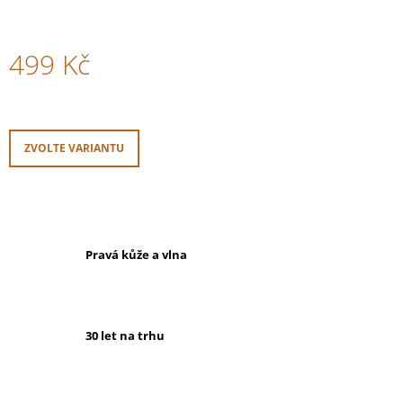
499 Kč
Měrná
cena:
ZVOLTE VARIANTU
Pravá kůže a vlna
30 let na trhu