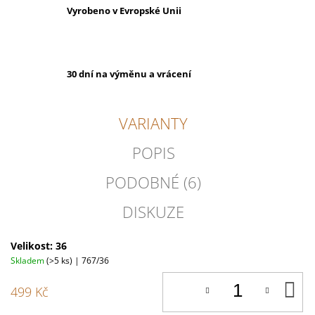
Vyrobeno v Evropské Unii
30 dní na výměnu a vrácení
VARIANTY
POPIS
PODOBNÉ (6)
DISKUZE
Velikost: 36
Skladem
(>5 ks)
| 767/36
D
499 Kč
K