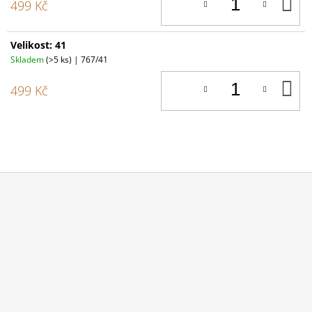
D
499 Kč
K
Velikost: 41
Skladem
(>5 ks)
| 767/41
D
499 Kč
K
Z
Á
P
A
T
Í